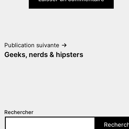
Navigation
Publication suivante
Geeks, nerds & hipsters
de
l’article
Rechercher
Recherc